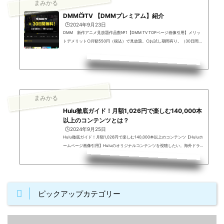
まみかる
DMM📺TV 【DMMプレミアム】紹介
🕒️2024年9月23日
DMM 新作アニメ見放題作品数№1【DMM TV TOPページ画像引用】メリッ
トデメリット○月額550円（税込）で見放題。○お試し期間有り。（30日間）
×ラインナップが若干少ない（2024年9月現時点約19万本）まずは30日間無料
で利用してみたいお手頃な価格でアニメ見放題のサービスを利用したいDMM
関連のサービスを利用しているDMM TVは、DMM.comが運営するサービスで
す。名作もたっぷり！アニメ5,900作品以上配信中！DMMプレミアム会員限
定！DMMポイントや特典をプレゼント（無料トライアル登録後すぐに550pt
プレゼント。）※ポイントはDMM TV（単...
まみかる
Hulu徹底ガイド！月額1,026円で楽しむ140,000本
以上のコンテンツとは？
🕒️2024年9月25日
Hulu徹底ガイド！月額1,026円で楽しむ140,000本以上のコンテンツ【Huluホ
ームページ画像引用】Huluのオリジナルコンテンツを視聴したい。海外ドラマ
や日本のバラエティ番組が大好き。Huluオリジナルの作品や見逃し配信も楽し
みたい。 Huluの魅力と特徴Huluは、豊富な動画コンテンツを楽しむことがで
きる課金サービスとして、多くの利用者に支持されています。その魅力と特徴
について詳しく見ていきましょう。Huluが提供する魅力の一つは、月額1,026
円（税込）であることです。この料金で、なんと140,000本以上の作品を見放
ピックアップカテゴリー
題で楽...