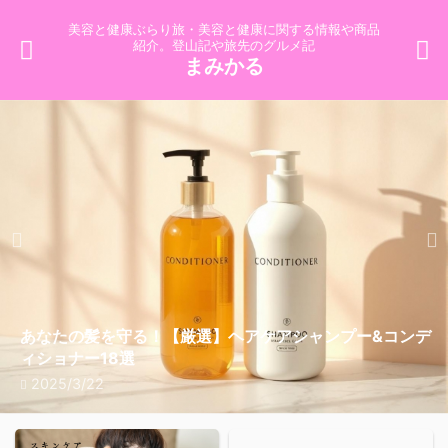
美容と健康ぶらり旅・美容と健康に関する情報や商品
紹介。登山記や旅先のグルメ記
まみかる
あなたの髪を守る！【厳選】ヘアケアシャンプー&コンデ
【2025年版】栗甘露煮を食べるべき理由！知って得る
節分を楽しむための5つのポイント【あなたの家族におす
2025年版いちご狩りで健康的ライフスタイルを楽しむ5
チョコレートで美しく！美容と健康を手に入れるための秘
【2025年版】今すぐ知っておきたい！いちごがもたらす
【2025年版】ネックレスの魅力を徹底解剖！を知ればあ
3つのアイテムで叶える美肌への近道！【ミムラ
MENARD ILLUNEIGE商品ラインナップ【徹底ガイド】選
ライブ配信
ィショナー18選
【美容・健康・栄養】の秘密5選
すめのアイデア】
つの理由【必見！】
訣【2025年版】
健康効果【必見】
なたも虜に！
(MIMURA)hitogataスキンケアセット】
ぶべきアイテムはこれだ！
2025/3/22
2026/1/4
2025/1/22
2025/5/6
2025/1/25
2025/1/16
2025/1/12
2025/1/12
2025/1/3
2025/1/3