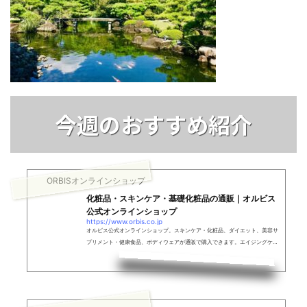
今週のおすすめ紹介
ORBISオンラインショップ
化粧品・スキンケア・基礎化粧品の通販｜オルビス
公式オンラインショップ
https://www.orbis.co.jp
オルビス公式オンラインショップ。スキンケア・化粧品、ダイエット、美容サ
プリメント・健康食品、ボディウェアが通販で購入できます。エイジングケア
ならオルビス。スキンケア商品は無油分、無香料、無着色。肌本来の”活きる
力”に着目しました。30日以内なら返品可能なので安心してご利用いただけま
す。