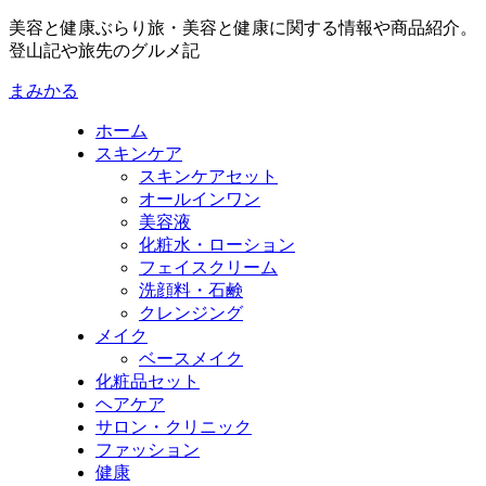
美容と健康ぶらり旅・美容と健康に関する情報や商品紹介。
登山記や旅先のグルメ記
まみかる
ホーム
スキンケア
スキンケアセット
オールインワン
美容液
化粧水・ローション
フェイスクリーム
洗顔料・石鹸
クレンジング
メイク
ベースメイク
化粧品セット
ヘアケア
サロン・クリニック
ファッション
健康