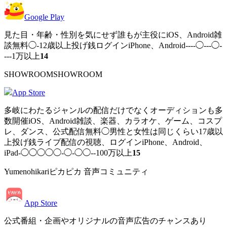
Google Play
見た目・年齢・性別を気にせず誰もが主役にiOS、Android雑
談無料◯-12歳以上投げ銭ログインiPhone、Android----◯---◯-
---1万以上
14
SHOWROOMSHOWROOM
App Store
多岐にわたるジャンルの配信だけでなくオーディションも多
数開催iOS、Android雑談、楽器、カラオケ、ゲーム、コスプ
レ、ダンス、公式配信無料◯男性と女性は同じくらい17歳以
上投げ銭ライブ配信の視聴、ログインiPhone、Android、
iPad-◯◯◯◯◯-◯-◯◯--100万以上
15
Yumenohikariピカピカ 音声コミュニティ
App Store
公式番組・企画やオリジナルの音声広告のチャンスあり