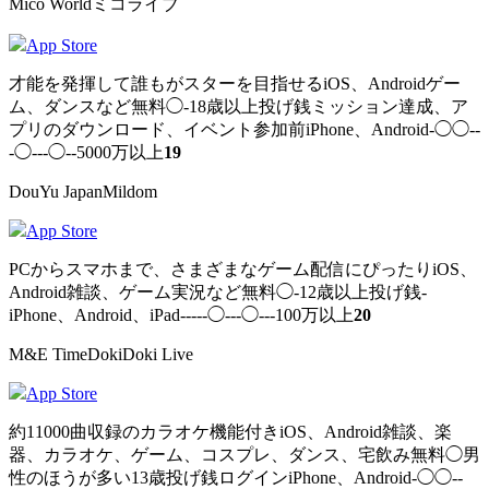
Mico Worldミコライブ
App Store
才能を発揮して誰もがスターを目指せるiOS、Androidゲー
ム、ダンスなど無料◯-18歳以上投げ銭ミッション達成、ア
プリのダウンロード、イベント参加前iPhone、Android-◯◯--
-◯---◯--5000万以上
19
DouYu JapanMildom
App Store
PCからスマホまで、さまざまなゲーム配信にぴったりiOS、
Android雑談、ゲーム実況など無料◯-12歳以上投げ銭-
iPhone、Android、iPad-----◯---◯---100万以上
20
M&E TimeDokiDoki Live
App Store
約11000曲収録のカラオケ機能付きiOS、Android雑談、楽
器、カラオケ、ゲーム、コスプレ、ダンス、宅飲み無料◯男
性のほうが多い13歳投げ銭ログインiPhone、Android-◯◯--