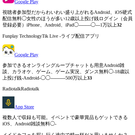
Google Play
視聴者参加型だからわいわい盛り上がれるAndroid、iOS硬式
配信無料◯女性のほうが多い12歳以上投げ銭ログイン（会員
登録必要）iPhone、Android、iPad◯--------◯---1万以上
32
Funplay TechnologyTik Live -ライブ配信アプリ
Google Play
参加できるオンライングループチャットも用意Android雑
談、カラオケ、ゲーム、ゲーム実況、ダンス無料◯-18歳以
上投げ銭-Android-◯◯----------500万以上
33
RadiotalkRadiotalk
App Store
複数人で収録も可能。イベントで豪華賞品もゲットできる
iOS、Android雑談無料◯-
メイドカフェを探し行く途中で精一杯だと思いませんか？