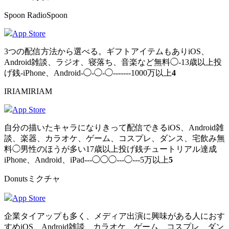
Spoon RadioSpoon
App Store
3つの配信方法から選べる。ギフトアイテムもありiOS、
Android雑談、ラジオ、寝落ち、音楽など無料◯-13歳以上投
げ銭-iPhone、Android-◯-◯-◯-------1000万以上
4
IRIAMIRIAM
App Store
自分の描いたキャラになりきって配信できるiOS、Android雑
談、楽器、カラオケ、ゲーム、コスプレ、ダンス、宅飲み無
料◯男性のほうが多い17歳以上投げ銭チュートリアル達成
iPhone、Android、iPad---◯◯◯---◯---5万以上
5
Donutsミクチャ
App Store
企業タイアップも多く、メディア出演に興味がある人におす
すめiOS、Android雑談、カラオケ、ゲーム、コスプレ、ダン