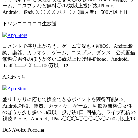
ーム、コスプレなど無料◯-12歳以上投げ銭-iPhone、
Android、iPad◯◯-◯◯◯-◯---◯（購入者）-500万以上
11
ドワンゴニコニコ生放送
App Store
コメントで盛り上がろう。ゲーム実況も可能iOS、Android雑
談、楽器、カラオケ、ゲーム、コスプレ、ダンス、公式配信
無料◯男性のほうが多い13歳以上投げ銭-iPhone、Android、
iPad◯------◯◯----100万以上
12
Aふわっち
App Store
盛り上がりに応じて換金できるポイントを獲得可能iOS、
Android雑談、楽器、カラオケ、ゲーム、宅飲み無料◯女性
のほうが少し多い13歳以上投げ銭1日1回補充、ライブ配信の
視聴iPhone、Android、iPad-◯◯◯-◯◯◯-◯-◯-100万以上
13
DeNAVoice Pococha