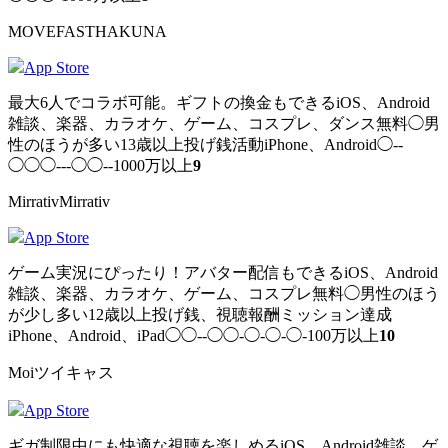
MOVEFASTHAKUNA
App Store
最大6人でコラボ可能。ギフトの換金もできるiOS、Android
雑談、楽器、カラオケ、ゲーム、コスプレ、ダンス無料◯男
性のほうが多い13歳以上投げ銭活動iPhone、Android◯--
◯◯◯---◯◯--1000万以上
9
MirrativMirrativ
App Store
ゲーム実況にぴったり！アバター配信もできるiOS、Android
雑談、楽器、カラオケ、ゲーム、コスプレ無料◯男性のほう
が少し多い12歳以上投げ銭、視聴報酬ミッション達成
iPhone、Android、iPad◯◯--◯◯-◯-◯-◯-100万以上
10
Moiツイキャス
App Store
ギガ制限中にも快適な視聴を楽しめるiOS、Android雑談、ゲ