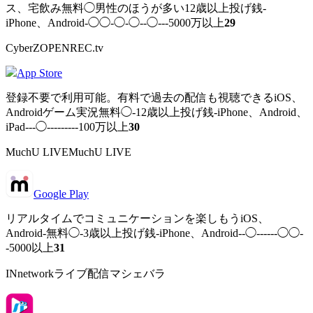
ス、宅飲み無料◯男性のほうが多い12歳以上投げ銭-
iPhone、Android-◯◯-◯-◯--◯---5000万以上
29
CyberZOPENREC.tv
App Store
登録不要で利用可能。有料で過去の配信も視聴できるiOS、
Androidゲーム実況無料◯-12歳以上投げ銭-iPhone、Android、
iPad---◯---------100万以上
30
MuchU LIVEMuchU LIVE
Google Play
リアルタイムでコミュニケーションを楽しもうiOS、
Android-無料◯-3歳以上投げ銭-iPhone、Android--◯------◯◯-
-5000以上
31
INnetworkライブ配信マシェバラ