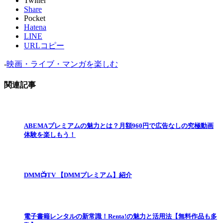
Twitter
Share
Pocket
Hatena
LINE
URLコピー
-
映画・ライブ・マンガを楽しむ
関連記事
ABEMAプレミアムの魅力とは？月額960円で広告なしの究極動画
体験を楽しもう！
DMM📺TV 【DMMプレミアム】紹介
電子書籍レンタルの新常識！Renta!の魅力と活用法【無料作品も多