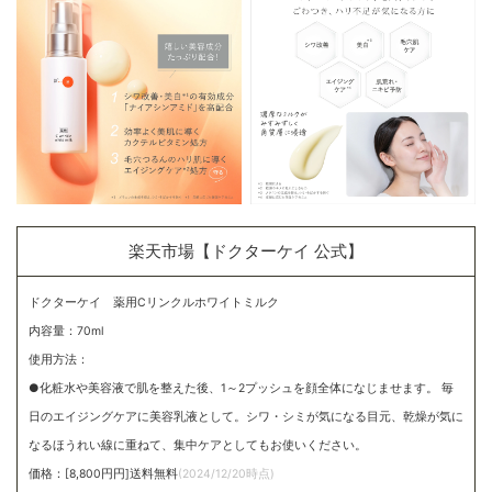
楽天市場【ドクターケイ 公式】
ドクターケイ 薬用Cリンクルホワイトミルク
内容量：70ml
使用方法：
●化粧水や美容液で肌を整えた後、1～2プッシュを顔全体になじませます。 毎
日のエイジングケアに美容乳液として。シワ・シミが気になる目元、乾燥が気に
なるほうれい線に重ねて、集中ケアとしてもお使いください。
価格：[8,800円円]送料無料
(2024/12/20時点)