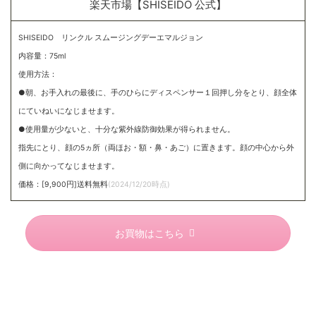
楽天市場【SHISEIDO 公式】
SHISEIDO リンクル スムージングデーエマルジョン
内容量：75ml
使用方法：
●朝、お手入れの最後に、手のひらにディスペンサー１回押し分をとり、顔全体
にていねいになじませます。
●使用量が少ないと、十分な紫外線防御効果が得られません。
指先にとり、顔の5ヵ所（両ほお・額・鼻・あご）に置きます。顔の中心から外
側に向かってなじませます。
価格：[9,900円]送料無料
(2024/12/20時点)
お買物はこちら